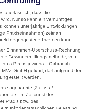
 Controlling
s unerlässlich, dass die
 wird. Nur so kann ein vernünftiges
 es können unterjährige Entwicklungen
fige Praxiseinnahmen) zeitnah
 direkt gegengesteuert werden kann.
einer Einnahmen-Überschuss-Rechnung
fachte Gewinnermittlungsmethode, von
e ihres Praxisgewinns – Gebrauch
 MVZ-GmbH geführt, darf aufgrund der
g erstellt werden.
as sogenannte „Zufluss-/
ehen erst im Zeitpunkt des
er Praxis bzw. des
itpunkt der tatsächlichen Belastung